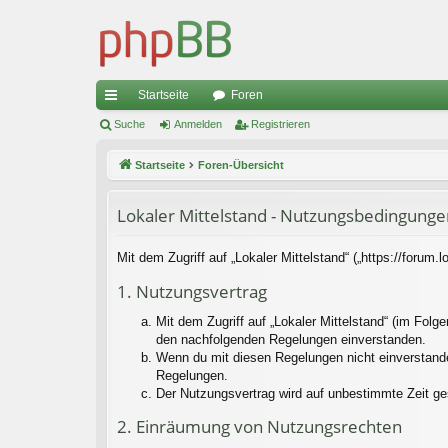
Startseite
Foren
ch
Suche
Anmelden
Registrieren
ne
Startseite
Foren-Übersicht
llz
Lokaler Mittelstand - Nutzungsbedingunge
ug
riff
Mit dem Zugriff auf „Lokaler Mittelstand“ („https://forum
1. Nutzungsvertrag
Mit dem Zugriff auf „Lokaler Mittelstand“ (im Folg
den nachfolgenden Regelungen einverstanden.
Wenn du mit diesen Regelungen nicht einverstanden 
Regelungen.
Der Nutzungsvertrag wird auf unbestimmte Zeit ge
2. Einräumung von Nutzungsrechten