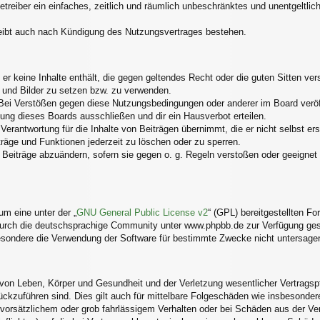
Betreiber ein einfaches, zeitlich und räumlich unbeschränktes und unentgelt
eibt auch nach Kündigung des Nutzungsvertrages bestehen.
s er keine Inhalte enthält, die gegen geltendes Recht oder die guten Sitten v
s und Bilder zu setzen bzw. zu verwenden.
Bei Verstößen gegen diese Nutzungsbedingungen oder anderer im Board veröff
ng dieses Boards ausschließen und dir ein Hausverbot erteilen.
erantwortung für die Inhalte von Beiträgen übernimmt, die er nicht selbst ers
träge und Funktionen jederzeit zu löschen oder zu sperren.
 Beiträge abzuändern, sofern sie gegen o. g. Regeln verstoßen oder geeignet
m eine unter der „
GNU General Public License v2
“ (GPL) bereitgestellten 
urch die deutschsprachige Community unter www.phpbb.de zur Verfügung geste
esondere die Verwendung der Software für bestimmte Zwecke nicht untersagen
von Leben, Körper und Gesundheit und der Verletzung wesentlicher Vertragspfli
rückzuführen sind. Dies gilt auch für mittelbare Folgeschäden wie insbesond
 vorsätzlichem oder grob fahrlässigem Verhalten oder bei Schäden aus der V