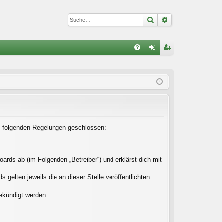
Suche
Erweiterte Suc
S
FA
n
eg
Q
m
ist
el
rie
de
re
n
n
 mit folgenden Regelungen geschlossen:
ards ab (im Folgenden „Betreiber“) und erklärst dich mit
gelten jeweils die an dieser Stelle veröffentlichten
gekündigt werden.