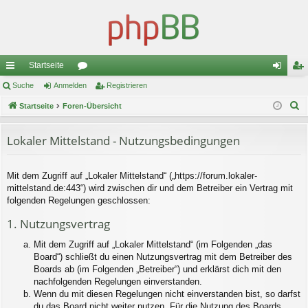
Startseite
ch
Suche
Anmelden
or
Registrieren
n
eg
S
ne
Startseite
Foren-Übersicht
en
m
ist
u
llz
el
rie
c
Lokaler Mittelstand - Nutzungsbedingungen
ug
de
re
h
e
riff
n
n
Mit dem Zugriff auf „Lokaler Mittelstand“ („https://forum.lokaler-
mittelstand.de:443“) wird zwischen dir und dem Betreiber ein Vertrag mit
folgenden Regelungen geschlossen:
1. Nutzungsvertrag
Mit dem Zugriff auf „Lokaler Mittelstand“ (im Folgenden „das
Board“) schließt du einen Nutzungsvertrag mit dem Betreiber des
Boards ab (im Folgenden „Betreiber“) und erklärst dich mit den
nachfolgenden Regelungen einverstanden.
Wenn du mit diesen Regelungen nicht einverstanden bist, so darfst
du das Board nicht weiter nutzen. Für die Nutzung des Boards