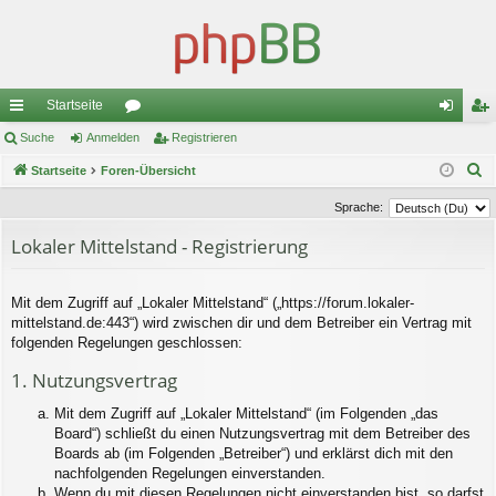
Startseite
ch
Suche
Anmelden
or
Registrieren
n
eg
S
ne
Startseite
Foren-Übersicht
en
m
ist
u
llz
el
rie
Sprache:
c
ug
de
re
Lokaler Mittelstand - Registrierung
h
e
riff
n
n
Mit dem Zugriff auf „Lokaler Mittelstand“ („https://forum.lokaler-
mittelstand.de:443“) wird zwischen dir und dem Betreiber ein Vertrag mit
folgenden Regelungen geschlossen:
1. Nutzungsvertrag
Mit dem Zugriff auf „Lokaler Mittelstand“ (im Folgenden „das
Board“) schließt du einen Nutzungsvertrag mit dem Betreiber des
Boards ab (im Folgenden „Betreiber“) und erklärst dich mit den
nachfolgenden Regelungen einverstanden.
Wenn du mit diesen Regelungen nicht einverstanden bist, so darfst