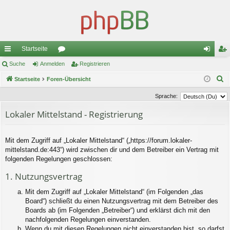
Startseite
ch
Suche
Anmelden
or
Registrieren
n
eg
S
ne
Startseite
Foren-Übersicht
en
m
ist
u
llz
el
rie
Sprache:
c
ug
de
re
Lokaler Mittelstand - Registrierung
h
e
riff
n
n
Mit dem Zugriff auf „Lokaler Mittelstand“ („https://forum.lokaler-
mittelstand.de:443“) wird zwischen dir und dem Betreiber ein Vertrag mit
folgenden Regelungen geschlossen:
1. Nutzungsvertrag
Mit dem Zugriff auf „Lokaler Mittelstand“ (im Folgenden „das
Board“) schließt du einen Nutzungsvertrag mit dem Betreiber des
Boards ab (im Folgenden „Betreiber“) und erklärst dich mit den
nachfolgenden Regelungen einverstanden.
Wenn du mit diesen Regelungen nicht einverstanden bist, so darfst