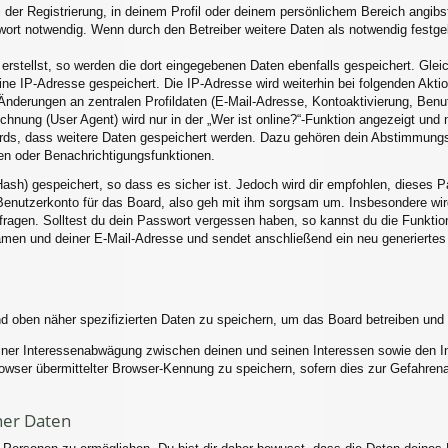
 der Registrierung, in deinem Profil oder deinem persönlichem Bereich angibst
rt notwendig. Wenn durch den Betreiber weitere Daten als notwendig festgele
erstellst, so werden die dort eingegebenen Daten ebenfalls gespeichert. Gleic
eine IP-Adresse gespeichert. Die IP-Adresse wird weiterhin bei folgenden Akt
Änderungen an zentralen Profildaten (E-Mail-Adresse, Kontoaktivierung, Ben
nung (User Agent) wird nur in der „Wer ist online?“-Funktion angezeigt und n
ards, dass weitere Daten gespeichert werden. Dazu gehören dein Abstimmung
hen oder Benachrichtigungsfunktionen.
ash) gespeichert, so dass es sicher ist. Jedoch wird dir empfohlen, dieses P
enutzerkonto für das Board, also geh mit ihm sorgsam um. Insbesondere wird
 fragen. Solltest du dein Passwort vergessen haben, so kannst du die Funkti
men und deiner E-Mail-Adresse und sendet anschließend ein neu generiertes
nd oben näher spezifizierten Daten zu speichern, um das Board betreiben und
einer Interessenabwägung zwischen deinen und seinen Interessen sowie den Int
ser übermittelter Browser-Kennung zu speichern, sofern dies zur Gefahrenab
ner Daten