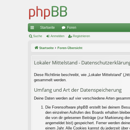
Startseite
Foren
ch
Suche
Anmelden
Registrieren
ne
Startseite
Foren-Übersicht
llz
Lokaler Mittelstand - Datenschutzerklärun
ug
riff
Diese Richtlinie beschreibt, wie „Lokaler Mittelstand“ („
gesammelt werden.
Umfang und Art der Datenspeicherung
Deine Daten werden auf vier verschiedene Arten gesamm
Die Forensoftware phpBB erstellt bei deinem Besu
den einzelnen Aufrufen des Boards erhalten bleiben
die von dir gelesenen Beiträge (zur Markierung di
angemeldet bist) gespeichert. Ferner werden deine
einem Jahr. Alle Cookies kannst du jederzeit über 