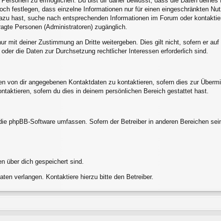
ersonen zu ermöglichen. Du bist dir daher bewusst, dass die Daten deines Pro
och festlegen, dass einzelne Informationen nur für einen eingeschränkten Nutze
azu hast, suche nach entsprechenden Informationen im Forum oder kontaktier
tragte Personen (Administratoren) zugänglich.
ur mit deiner Zustimmung an Dritte weitergeben. Dies gilt nicht, sofern er a
 oder die Daten zur Durchsetzung rechtlicher Interessen erforderlich sind.
en von dir angegebenen Kontaktdaten zu kontaktieren, sofern dies zur Übermit
ntaktieren, sofern du dies in deinem persönlichen Bereich gestattet hast.
e die phpBB-Software umfassen. Sofern der Betreiber in anderen Bereichen s
en über dich gespeichert sind.
ten verlangen. Kontaktiere hierzu bitte den Betreiber.