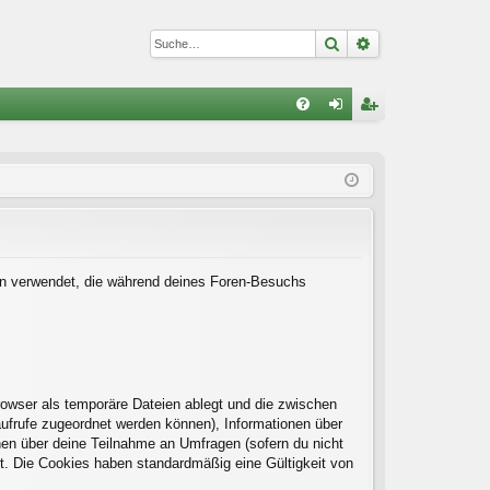
Suche
Erweiterte Suc
S
FA
n
eg
Q
m
ist
el
rie
de
re
n
n
Daten verwendet, die während deines Foren-Besuchs
rowser als temporäre Dateien ablegt und die zwischen
naufrufe zugeordnet werden können), Informationen über
onen über deine Teilnahme an Umfragen (sofern du nicht
rt. Die Cookies haben standardmäßig eine Gültigkeit von