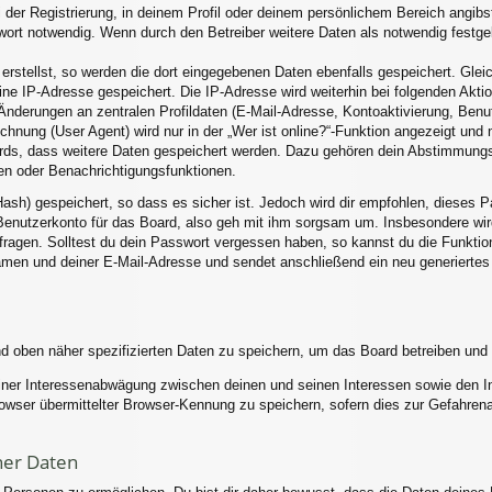
 der Registrierung, in deinem Profil oder deinem persönlichem Bereich angibst
rt notwendig. Wenn durch den Betreiber weitere Daten als notwendig festgele
erstellst, so werden die dort eingegebenen Daten ebenfalls gespeichert. Gleic
eine IP-Adresse gespeichert. Die IP-Adresse wird weiterhin bei folgenden Akt
Änderungen an zentralen Profildaten (E-Mail-Adresse, Kontoaktivierung, Ben
nung (User Agent) wird nur in der „Wer ist online?“-Funktion angezeigt und n
ards, dass weitere Daten gespeichert werden. Dazu gehören dein Abstimmung
hen oder Benachrichtigungsfunktionen.
ash) gespeichert, so dass es sicher ist. Jedoch wird dir empfohlen, dieses P
enutzerkonto für das Board, also geh mit ihm sorgsam um. Insbesondere wird
 fragen. Solltest du dein Passwort vergessen haben, so kannst du die Funkti
men und deiner E-Mail-Adresse und sendet anschließend ein neu generiertes
nd oben näher spezifizierten Daten zu speichern, um das Board betreiben und
einer Interessenabwägung zwischen deinen und seinen Interessen sowie den Int
ser übermittelter Browser-Kennung zu speichern, sofern dies zur Gefahrenab
ner Daten