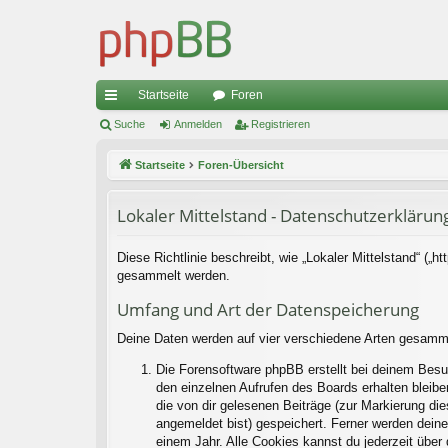
Startseite
Foren
ch
Suche
Anmelden
Registrieren
ne
Startseite
Foren-Übersicht
llz
Lokaler Mittelstand - Datenschutzerklärun
ug
riff
Diese Richtlinie beschreibt, wie „Lokaler Mittelstand“ („
gesammelt werden.
Umfang und Art der Datenspeicherung
Deine Daten werden auf vier verschiedene Arten gesamm
Die Forensoftware phpBB erstellt bei deinem Besu
den einzelnen Aufrufen des Boards erhalten bleiben
die von dir gelesenen Beiträge (zur Markierung di
angemeldet bist) gespeichert. Ferner werden deine
einem Jahr. Alle Cookies kannst du jederzeit über 