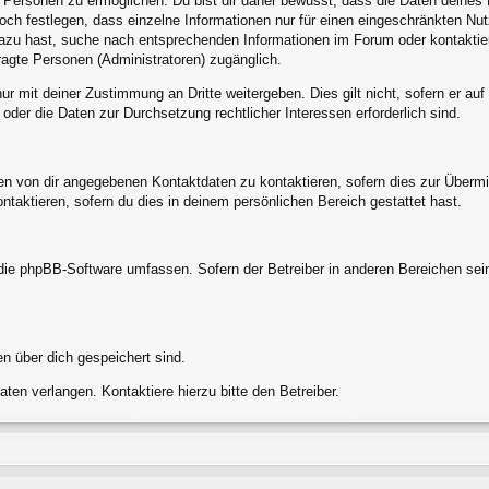
ersonen zu ermöglichen. Du bist dir daher bewusst, dass die Daten deines Pro
och festlegen, dass einzelne Informationen nur für einen eingeschränkten Nutze
azu hast, suche nach entsprechenden Informationen im Forum oder kontaktier
tragte Personen (Administratoren) zugänglich.
ur mit deiner Zustimmung an Dritte weitergeben. Dies gilt nicht, sofern er a
 oder die Daten zur Durchsetzung rechtlicher Interessen erforderlich sind.
en von dir angegebenen Kontaktdaten zu kontaktieren, sofern dies zur Übermit
ntaktieren, sofern du dies in deinem persönlichen Bereich gestattet hast.
e die phpBB-Software umfassen. Sofern der Betreiber in anderen Bereichen s
en über dich gespeichert sind.
ten verlangen. Kontaktiere hierzu bitte den Betreiber.