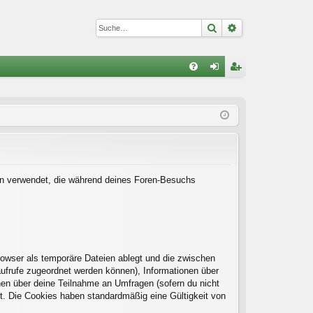
Suche
Erweiterte Suc
S
FA
n
eg
Q
m
ist
el
rie
de
re
n
n
Daten verwendet, die während deines Foren-Besuchs
rowser als temporäre Dateien ablegt und die zwischen
naufrufe zugeordnet werden können), Informationen über
onen über deine Teilnahme an Umfragen (sofern du nicht
rt. Die Cookies haben standardmäßig eine Gültigkeit von