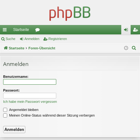
Startseite
ch
Suche
Anmelden
or
Registrieren
n
eg
S
ne
Startseite
Foren-Übersicht
en
m
ist
u
llz
el
rie
c
Anmelden
ug
de
re
h
e
riff
n
n
Benutzername:
Passwort:
Ich habe mein Passwort vergessen
Angemeldet bleiben
Meinen Online-Status während dieser Sitzung verbergen