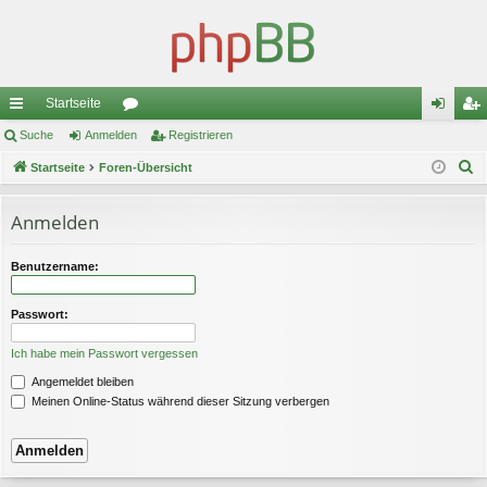
Startseite
ch
Suche
Anmelden
or
Registrieren
n
eg
S
ne
Startseite
Foren-Übersicht
en
m
ist
u
llz
el
rie
c
Anmelden
ug
de
re
h
e
riff
n
n
Benutzername:
Passwort:
Ich habe mein Passwort vergessen
Angemeldet bleiben
Meinen Online-Status während dieser Sitzung verbergen