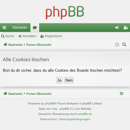
Startseite
ch
Suche
Anmelden
or
Registrieren
n
eg
S
ne
Startseite
Foren-Übersicht
en
m
ist
u
llz
el
rie
c
Alle Cookies löschen
ug
de
re
h
Bist du dir sicher, dass du alle Cookies des Boards löschen möchtest?
e
riff
n
n
Startseite
Foren-Übersicht
Powered by
phpBB
® Forum Software © phpBB Limited
Style von
Arty
- phpBB 3.2 von MrGaby
Deutsche Übersetzung durch
phpBB.de
Datenschutz
|
Nutzungsbedingungen