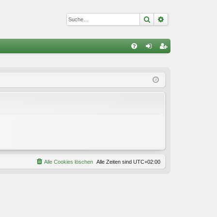
Suche
Erweiterte Suc
S
FA
n
eg
Q
m
ist
el
rie
de
re
n
n
Alle Cookies löschen
Alle Zeiten sind
UTC+02:00