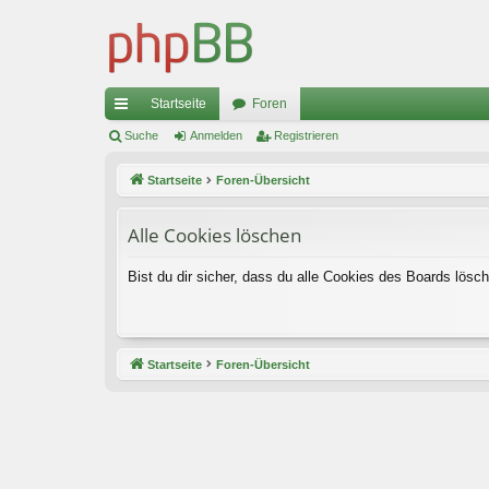
Startseite
Foren
ch
Suche
Anmelden
Registrieren
ne
Startseite
Foren-Übersicht
llz
Alle Cookies löschen
ug
riff
Bist du dir sicher, dass du alle Cookies des Boards lös
Startseite
Foren-Übersicht