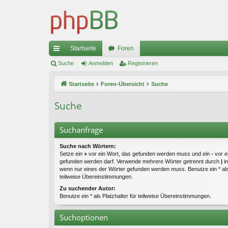
Startseite
Foren
ch
Suche
Anmelden
Registrieren
ne
Startseite
Foren-Übersicht
Suche
llz
Suche
ug
riff
Suchanfrage
Suche nach Wörtern:
Setze ein
+
vor ein Wort, das gefunden werden muss und ein
-
vor e
gefunden werden darf. Verwende mehrere Wörter getrennt durch
|
in
wenn nur eines der Wörter gefunden werden muss. Benutze ein * als 
teilweise Übereinstimmungen.
Zu suchender Autor:
Benutze ein * als Platzhalter für teilweise Übereinstimmungen.
Suchoptionen