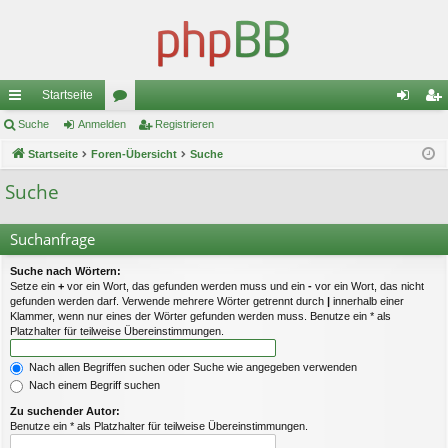
Startseite
ch
Suche
Anmelden
or
Registrieren
n
eg
ne
Startseite
Foren-Übersicht
en
Suche
m
ist
llz
el
rie
Suche
ug
de
re
Suchanfrage
riff
n
n
Suche nach Wörtern:
Setze ein
+
vor ein Wort, das gefunden werden muss und ein
-
vor ein Wort, das nicht
gefunden werden darf. Verwende mehrere Wörter getrennt durch
|
innerhalb einer
Klammer, wenn nur eines der Wörter gefunden werden muss. Benutze ein * als
Platzhalter für teilweise Übereinstimmungen.
Nach allen Begriffen suchen oder Suche wie angegeben verwenden
Nach einem Begriff suchen
Zu suchender Autor:
Benutze ein * als Platzhalter für teilweise Übereinstimmungen.