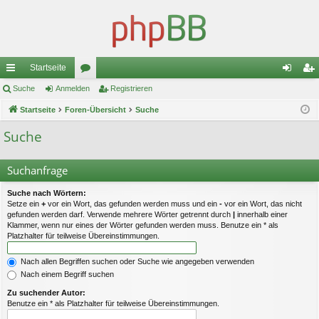
Startseite
ch
Suche
Anmelden
or
Registrieren
n
eg
ne
Startseite
Foren-Übersicht
en
Suche
m
ist
llz
el
rie
Suche
ug
de
re
Suchanfrage
riff
n
n
Suche nach Wörtern:
Setze ein
+
vor ein Wort, das gefunden werden muss und ein
-
vor ein Wort, das nicht
gefunden werden darf. Verwende mehrere Wörter getrennt durch
|
innerhalb einer
Klammer, wenn nur eines der Wörter gefunden werden muss. Benutze ein * als
Platzhalter für teilweise Übereinstimmungen.
Nach allen Begriffen suchen oder Suche wie angegeben verwenden
Nach einem Begriff suchen
Zu suchender Autor:
Benutze ein * als Platzhalter für teilweise Übereinstimmungen.