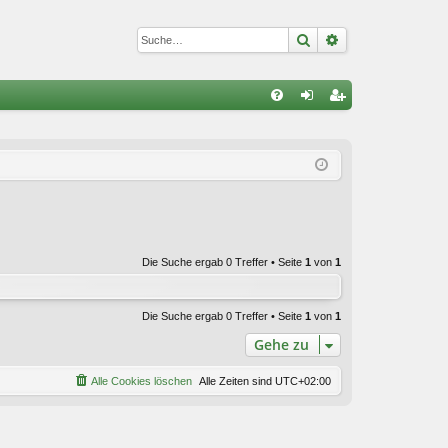
Suche
Erweiterte Suc
S
FA
n
eg
Q
m
ist
el
rie
de
re
n
n
Die Suche ergab 0 Treffer • Seite
1
von
1
Die Suche ergab 0 Treffer • Seite
1
von
1
Gehe zu
Alle Cookies löschen
Alle Zeiten sind
UTC+02:00