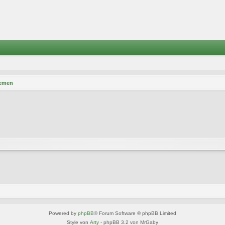
hemen
Powered by
phpBB
® Forum Software © phpBB Limited
Style von
Arty
- phpBB 3.2 von MrGaby