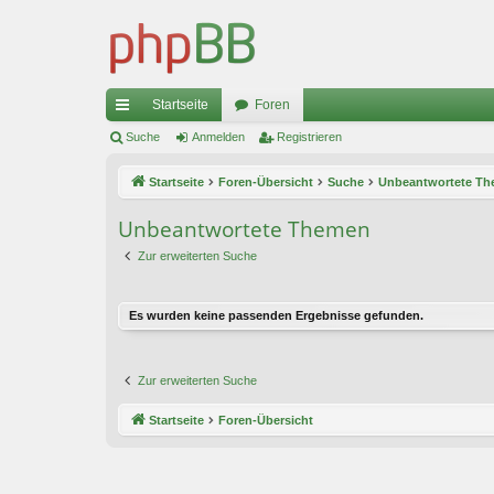
Startseite
Foren
ch
Suche
Anmelden
Registrieren
ne
Startseite
Foren-Übersicht
Suche
Unbeantwortete T
llz
Unbeantwortete Themen
ug
Zur erweiterten Suche
riff
Es wurden keine passenden Ergebnisse gefunden.
Zur erweiterten Suche
Startseite
Foren-Übersicht