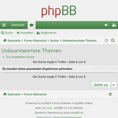
Startseite
ch
Suche
Anmelden
or
Registrieren
n
eg
S
ne
Startseite
Foren-Übersicht
en
Suche
Unbeantwortete Themen
m
ist
u
llz
el
rie
Unbeantwortete Themen
c
ug
de
re
Zur erweiterten Suche
h
Die Suche ergab 0 Treffer • Seite
1
von
1
e
riff
n
n
Es wurden keine passenden Ergebnisse gefunden.
Die Suche ergab 0 Treffer • Seite
1
von
1
Gehe zu
Startseite
Foren-Übersicht
Powered by
phpBB
® Forum Software © phpBB Limited
Style von
Arty
- phpBB 3.2 von MrGaby
Deutsche Übersetzung durch
phpBB.de
Datenschutz
|
Nutzungsbedingungen