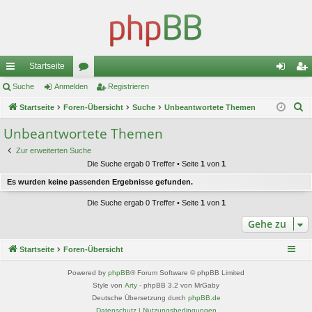
Startseite
ch
Suche
Anmelden
or
Registrieren
n
eg
S
ne
Startseite
Foren-Übersicht
en
Suche
Unbeantwortete Themen
m
ist
u
llz
el
rie
Unbeantwortete Themen
c
ug
de
re
Zur erweiterten Suche
h
Die Suche ergab 0 Treffer • Seite
1
von
1
e
riff
n
n
Es wurden keine passenden Ergebnisse gefunden.
Die Suche ergab 0 Treffer • Seite
1
von
1
Gehe zu
Startseite
Foren-Übersicht
Powered by
phpBB
® Forum Software © phpBB Limited
Style von
Arty
- phpBB 3.2 von MrGaby
Deutsche Übersetzung durch
phpBB.de
Datenschutz
|
Nutzungsbedingungen