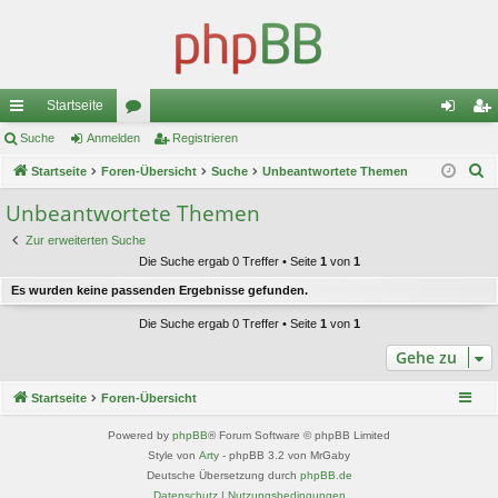
Startseite
ch
Suche
Anmelden
or
Registrieren
n
eg
S
ne
Startseite
Foren-Übersicht
en
Suche
Unbeantwortete Themen
m
ist
u
llz
el
rie
Unbeantwortete Themen
c
ug
de
re
Zur erweiterten Suche
h
Die Suche ergab 0 Treffer • Seite
1
von
1
e
riff
n
n
Es wurden keine passenden Ergebnisse gefunden.
Die Suche ergab 0 Treffer • Seite
1
von
1
Gehe zu
Startseite
Foren-Übersicht
Powered by
phpBB
® Forum Software © phpBB Limited
Style von
Arty
- phpBB 3.2 von MrGaby
Deutsche Übersetzung durch
phpBB.de
Datenschutz
|
Nutzungsbedingungen