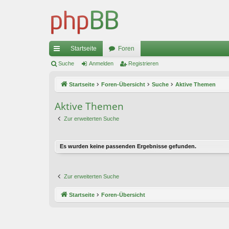
Startseite
Foren
ch
Suche
Anmelden
Registrieren
ne
Startseite
Foren-Übersicht
Suche
Aktive Themen
llz
Aktive Themen
ug
Zur erweiterten Suche
riff
Es wurden keine passenden Ergebnisse gefunden.
Zur erweiterten Suche
Startseite
Foren-Übersicht