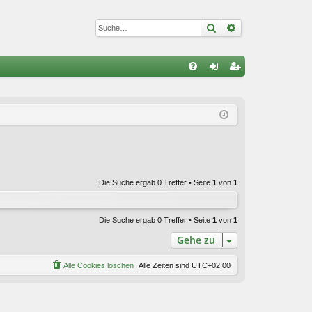
Suche
Erweiterte Suc
S
FA
n
eg
Q
m
ist
el
rie
de
re
n
n
Die Suche ergab 0 Treffer • Seite
1
von
1
Die Suche ergab 0 Treffer • Seite
1
von
1
Gehe zu
Alle Cookies löschen
Alle Zeiten sind
UTC+02:00