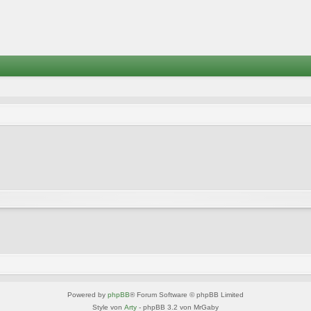
Powered by
phpBB
® Forum Software © phpBB Limited
Style von
Arty
- phpBB 3.2 von MrGaby