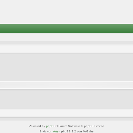
Powered by
phpBB
® Forum Software © phpBB Limited
Style von
Arty
- phpBB 3.2 von MrGaby