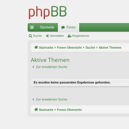
Startseite
Foren
ch
Suche
Anmelden
Registrieren
ne
Startseite
Foren-Übersicht
Suche
Aktive Themen
llz
Aktive Themen
ug
Zur erweiterten Suche
riff
Es wurden keine passenden Ergebnisse gefunden.
Zur erweiterten Suche
Startseite
Foren-Übersicht