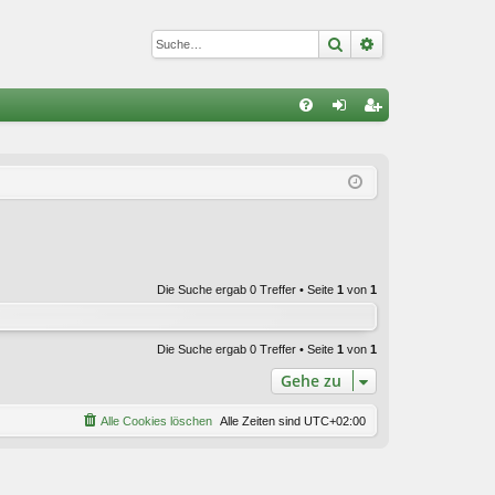
Suche
Erweiterte Suc
S
FA
n
eg
Q
m
ist
el
rie
de
re
n
n
Die Suche ergab 0 Treffer • Seite
1
von
1
Die Suche ergab 0 Treffer • Seite
1
von
1
Gehe zu
Alle Cookies löschen
Alle Zeiten sind
UTC+02:00