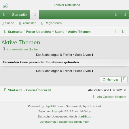
Startseite
ch
Suche
Anmelden
or
Registrieren
n
eg
S
ne
Startseite
Foren-Übersicht
en
Suche
Aktive Themen
m
ist
u
Aktive Themen
llz
el
rie
c
ug
de
re
Zur erweiterten Suche
h
Die Suche ergab 0 Treffer • Seite
1
von
1
e
riff
n
n
Es wurden keine passenden Ergebnisse gefunden.
Die Suche ergab 0 Treffer • Seite
1
von
1
Gehe zu
Startseite
Foren-Übersicht
Alle Zeiten sind
UTC+02:00
Alle Cookies löschen
Powered by
phpBB
® Forum Software © phpBB Limited
Style von
Arty
- phpBB 3.2 von MrGaby
Deutsche Übersetzung durch
phpBB.de
Datenschutz
|
Nutzungsbedingungen