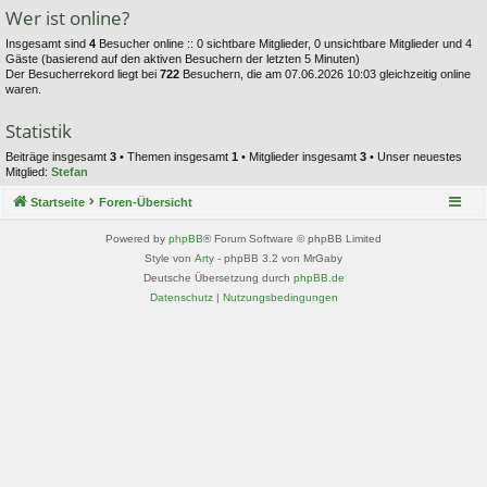
Wer ist online?
Insgesamt sind
4
Besucher online :: 0 sichtbare Mitglieder, 0 unsichtbare Mitglieder und 4
Gäste (basierend auf den aktiven Besuchern der letzten 5 Minuten)
Der Besucherrekord liegt bei
722
Besuchern, die am 07.06.2026 10:03 gleichzeitig online
waren.
Statistik
Beiträge insgesamt
3
• Themen insgesamt
1
• Mitglieder insgesamt
3
• Unser neuestes
Mitglied:
Stefan
Startseite
Foren-Übersicht
Powered by
phpBB
® Forum Software © phpBB Limited
Style von
Arty
- phpBB 3.2 von MrGaby
Deutsche Übersetzung durch
phpBB.de
Datenschutz
|
Nutzungsbedingungen