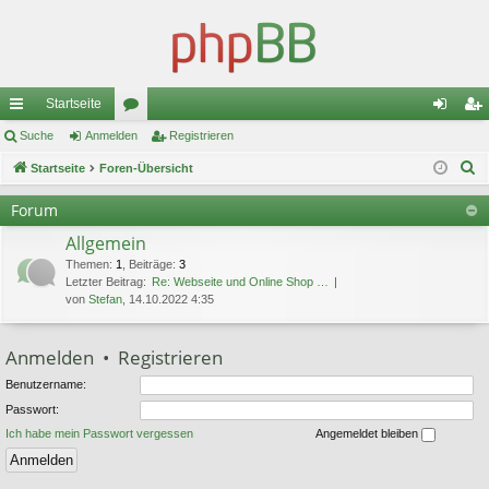
Startseite
ch
Suche
Anmelden
or
Registrieren
n
eg
S
ne
Startseite
Foren-Übersicht
en
m
ist
u
llz
el
rie
Forum
c
ug
de
re
Allgemein
h
e
Themen
:
1
,
Beiträge
:
3
riff
n
n
Letzter Beitrag:
Re: Webseite und Online Shop …
von
Stefan
, 14.10.2022 4:35
Anmelden
•
Registrieren
Benutzername:
Passwort:
Ich habe mein Passwort vergessen
Angemeldet bleiben