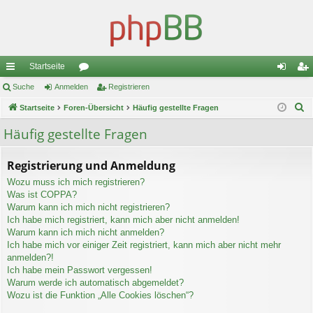
Startseite
ch
Suche
Anmelden
or
Registrieren
n
eg
S
ne
Startseite
Foren-Übersicht
en
Häufig gestellte Fragen
m
ist
u
llz
el
rie
Häufig gestellte Fragen
c
ug
de
re
h
Registrierung und Anmeldung
e
riff
n
n
Wozu muss ich mich registrieren?
Was ist COPPA?
Warum kann ich mich nicht registrieren?
Ich habe mich registriert, kann mich aber nicht anmelden!
Warum kann ich mich nicht anmelden?
Ich habe mich vor einiger Zeit registriert, kann mich aber nicht mehr
anmelden?!
Ich habe mein Passwort vergessen!
Warum werde ich automatisch abgemeldet?
Wozu ist die Funktion „Alle Cookies löschen“?